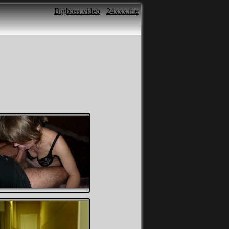
Bigboss.video
24xxx.me